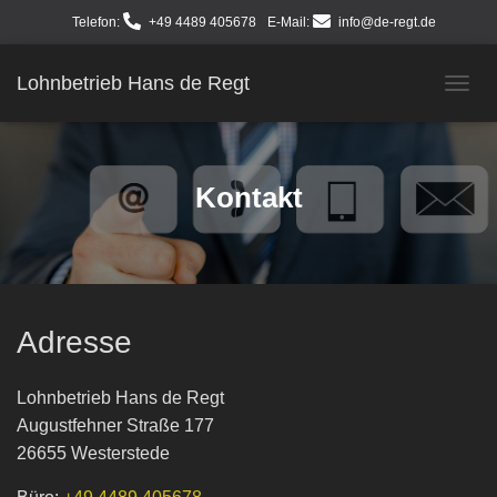
Telefon:
+49 4489 405678
E-Mail:
info@de-regt.de
Lohnbetrieb Hans de Regt
N
A
V
I
G
Kontakt
A
T
I
O
N
U
M
Adresse
S
C
H
Lohnbetrieb Hans de Regt
A
Augustfehner Straße 177
L
26655 Westerstede
T
E